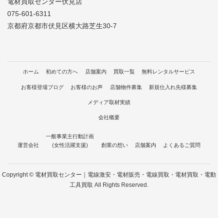
電材買取センター伏見店
075-601-6311
京都府京都市伏見区横大路芝生30-7
ホーム
初めての方へ
店舗案内
買取一覧
無料レンタルサービス
お客様登場ブログ
お客様のお声
店舗物件募集
新規仕入れ先様募集
メディア取材実績
会社概要
一般事業主行動計画
運営会社
(女性活躍支援)
創業の想い
店舗案内
よくあるご質問
Copyright © 電材買取センター｜電線激安・電材販売・電線買取・電材買取・電動
工具買取 All Rights Reserved.