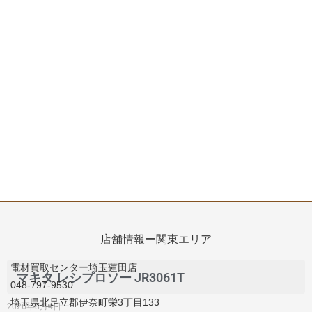
店舗情報ー関東エリア
電材買取センター埼玉蓮田店
マキタ レシプロソー JR3061T
048-797-9530
埼玉県北足立郡伊奈町栄3丁目133
2026年8月4日