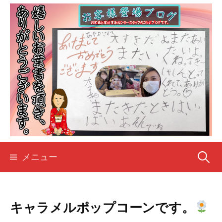
コ
ン
テ
ン
ツ
へ
ス
キ
ッ
プ
検
メニュー
索:
キャラメルポップコーンです。