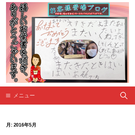
コ
ン
テ
ン
ツ
へ
ス
キ
ッ
プ
検
メニュー
索:
月:
2016年5月