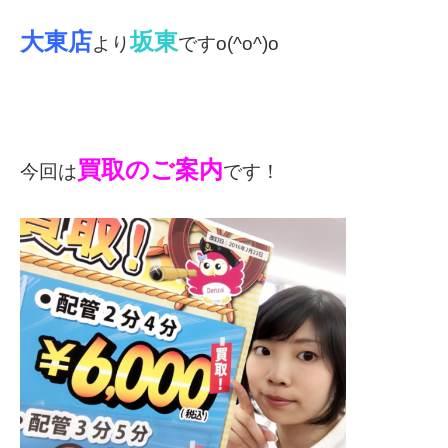
大東店
坂東
より
ですo(^o^)o
買取のご案内
今回は
です！