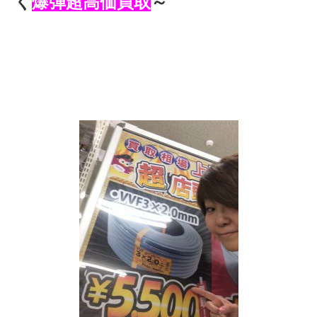
く
爆弾超高価買取
～