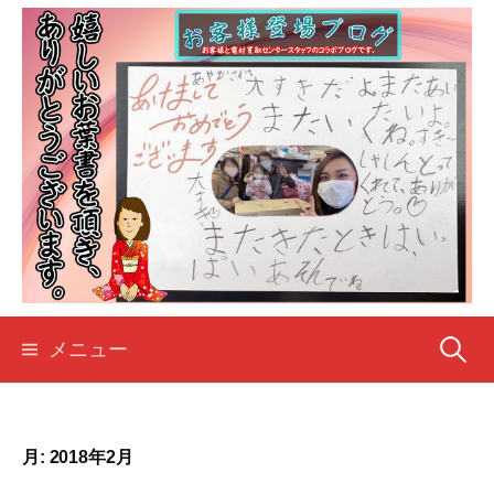
コ
ン
テ
ン
ツ
へ
ス
キ
ッ
プ
検
メニュー
索:
月:
2018年2月