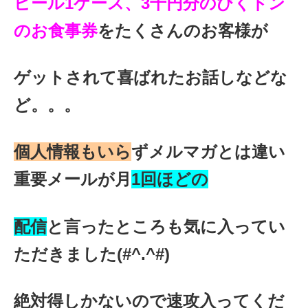
ビール1ケース、3千円分のびくドン
のお食事券
をたくさんの
お客様が
ゲットされて喜ばれたお話しなどな
ど。。。
個人情報もいら
ずメルマガとは違い
重要メールが月
1回ほどの
配信
と言ったところも気に入ってい
ただきました(#^.^#)
絶対得しかないので速攻入ってくだ