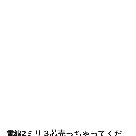
電線2ミリ３芯売っちゃってくだ