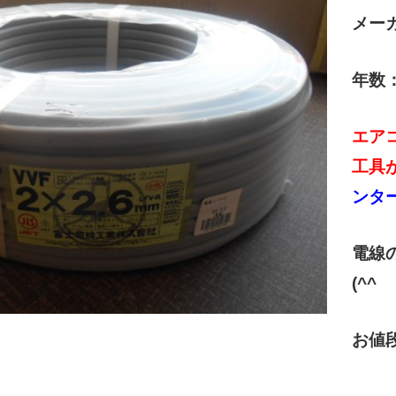
メー
年数：
エア
工具
ンタ
電線
(^^ゞ
お値