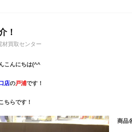
紹介！
電材買取センター
こんにちは(^^ゞ
口店
の
戸浦
です！
こちらです！
商品名