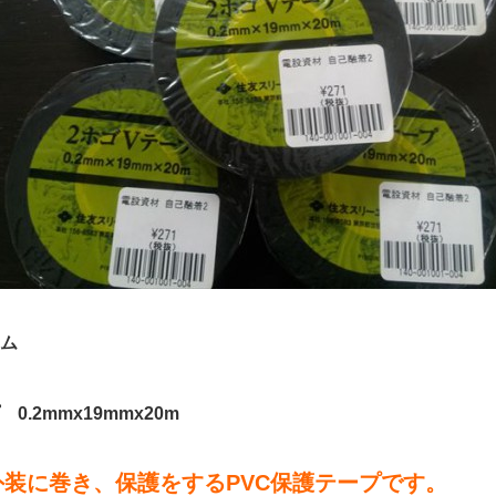
ム
.2mmx19mmx20m
装に巻き、保護をするPVC保護テープです。