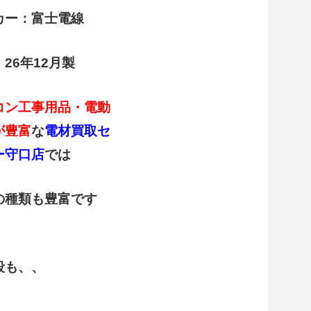
カー：富士電線
26年12月製
コン工事用品・電動
が豊富
な
電材買取セ
ー守口店
では
の種類も豊富です
段も、、