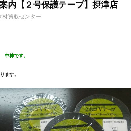
案内【２号保護テープ】摂津店
電材買取センター
 中神です。
ります。