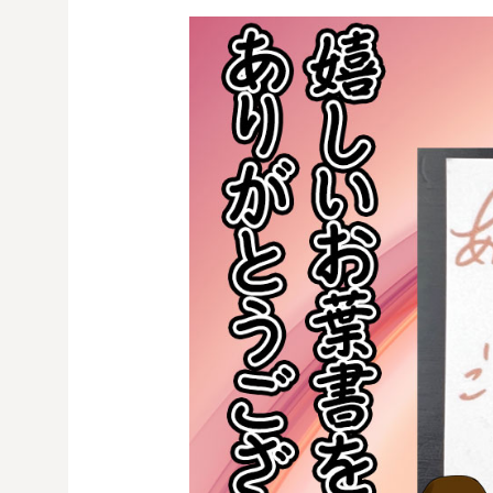
コ
ン
テ
ン
ツ
へ
ス
キ
ッ
プ