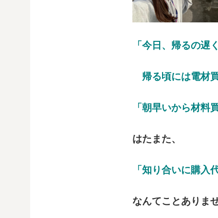
「今日、帰るの遅
帰る頃には電材買
「朝早いから材料
はたまた、
「知り合いに購入
なんてことありま