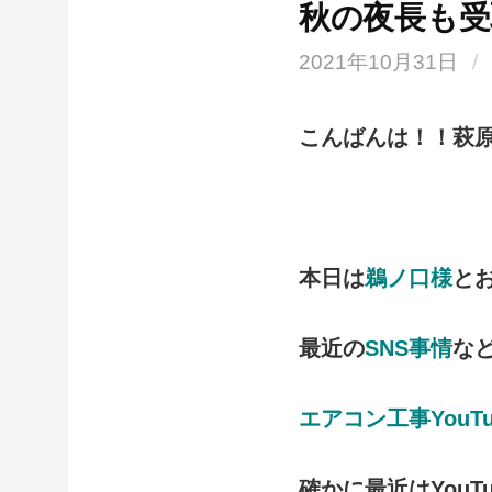
秋の夜長も受
2021年10月31日
/
こんばんは！！萩原で
本日は
鵜ノ口様
と
最近の
SNS事情
な
エアコン工事YouTu
確かに最近はYouT