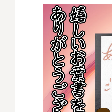
コ
ン
テ
ン
ツ
へ
ス
キ
ッ
プ