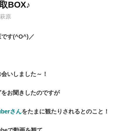
取BOX♪
萩原
す(^O^)／
お会いしました～！
どをお聞きしたのですが
berさん
をたまに観たりされるとのこと！
ubeで動画を観て