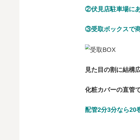
②伏見店駐車場に
③受取ボックスで
見た目の割に結構
化粧カバーの直管
配管2分3分なら2