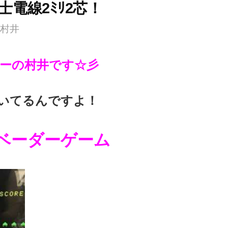
電線2ﾐﾘ2芯！
村井
ーの村井です☆彡
いてるんですよ！
ベーダーゲーム