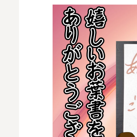
コ
ン
テ
ン
ツ
へ
ス
キ
ッ
プ