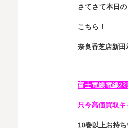
さてさて本日の
こちら！
奈良香芝店新田
富士電線電線2ﾐ
只今高価買取キ
10巻以上お持