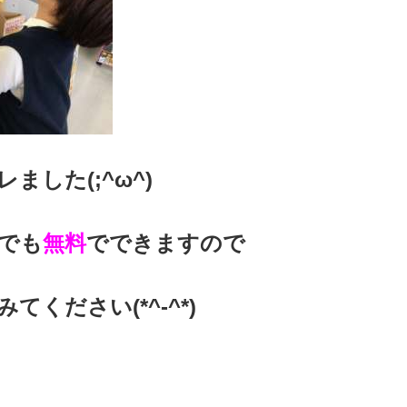
ました(;^ω^)
でも
無料
でできますので
てください(*^-^*)