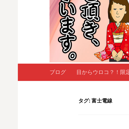
ブログ
目からウロコ？！限
タグ:
富士電線