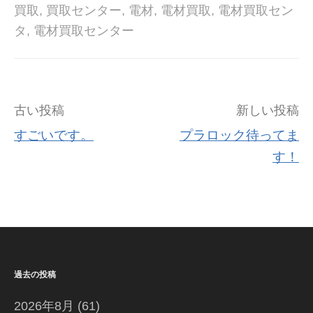
買取
,
買取センター
,
電材
,
電材買取
,
電材買取セン
タ
,
電材買取センター
投
古い投稿
新しい投稿
稿
すごいです。
プラロック待ってま
す！
ナ
ビ
ゲ
ー
シ
過去の投稿
ョ
2026年8月
(61)