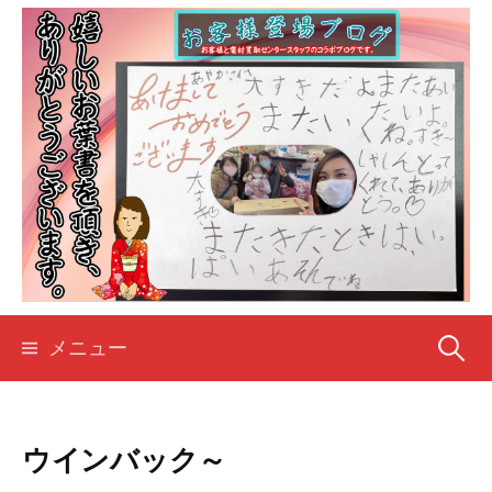
コ
ン
テ
ン
ツ
へ
ス
キ
ッ
プ
検
メニュー
索:
ウインバック～