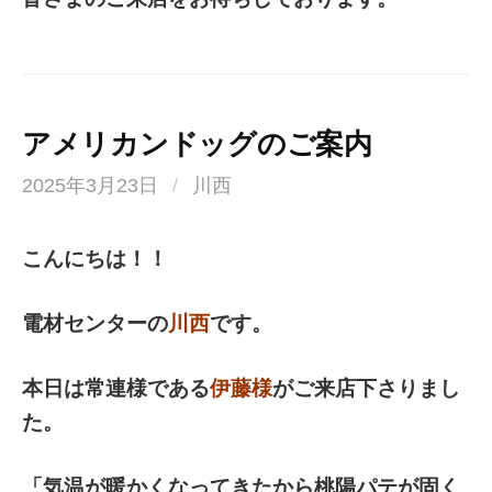
アメリカンドッグのご案内
2025年3月23日
/
川西
こんにちは！！
電材センターの
川西
です。
本日は常連様である
伊藤様
がご来店下さりまし
た。
「気温が暖かくなってきたから桃陽パテが固く