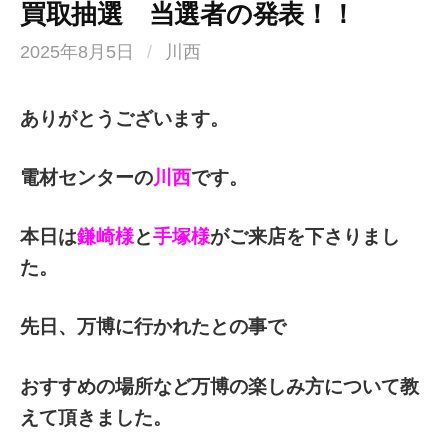
買取抽選 当選者の発表！！
2025年8月5日
/
川西
ありがとうございます。
電材センターの
川西
です。
本日は
鎌崎様
と
手塚様
がご来店を下さりまし
た。
先日、万博に行かれたとの事で
おすすめの場所など万博の楽しみ方について教
えて頂きました。