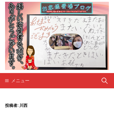
コ
ン
テ
ン
ツ
へ
ス
キ
ッ
プ
検
メニュー
索:
投稿者:
川西