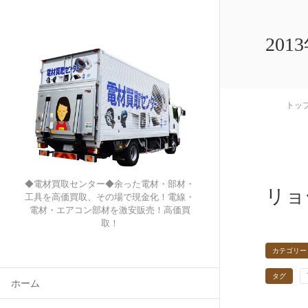
201
トッ
◆電材買取センター◆余った電材・部材・
リョ
工具を高価買取、その場で現金化！電線・
電材・エアコン部材を激安販売！高価買
取！
カテゴリー
タグ
ホーム