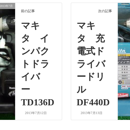
2013年7月
前の記事
次の記事
マキ
マキ
タ イ
タ 充
ンパク
電式ド
トドラ
ライバ
イバ
ードリ
ー
ル
TD136D
DF440D
2013年7月12日
2013年7月13日