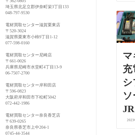
〒362-0805
埼玉県北足立郡伊奈町栄3丁目133
048-797-9530
電材買取センター滋賀栗東店
〒520-3024
滋賀県栗東市小柿9丁目1-12
077-598-0160
マ
電材買取センター尼崎店
〒661-0026
充
兵庫県尼崎市水堂町4丁目13-9
06-7507-2700
シ
電材買取センター岸和田店
〒596-0823
ソ
大阪府岸和田市下松町5042
072-442-1986
JR
電材買取センター奈良香芝店
202
〒639-0265
奈良県香芝市上中204-1
0745-44-3544