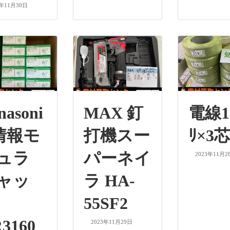
3年11月30日
nasoni
MAX 釘
電線1.
 情報モ
打機スー
ﾘ×3
ュラ
パーネイ
2023年11月2
ャッ
ラ HA-
55SF2
3160
2023年11月29日