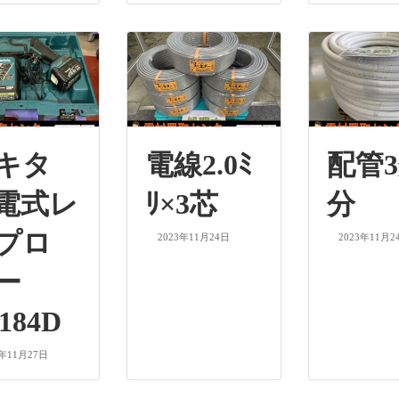
キタ
電線2.0ﾐ
配管3
電式レ
ﾘ×3芯
分
プロ
2023年11月24日
2023年11月2
ー
184D
3年11月27日