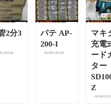
管2分3
パテ AP-
マキ
200-I
充電
ード
3年11月22日
2023年11月22日
ター
SD10
Z
2023年11月2