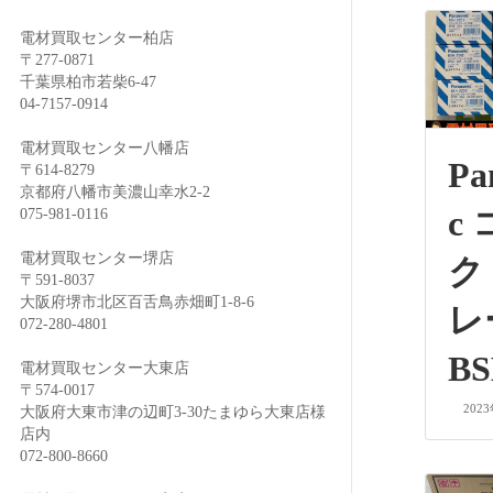
電材買取センター柏店
〒277-0871
千葉県柏市若柴6-47
04-7157-0914
電材買取センター八幡店
Pa
〒614-8279
京都府八幡市美濃山幸水2-2
c
075-981-0116
電材買取センター堺店
ク
〒591-8037
大阪府堺市北区百舌鳥赤畑町1-8-6
レ
072-280-4801
BS
電材買取センター大東店
〒574-0017
202
大阪府大東市津の辺町3-30たまゆら大東店様
店内
072-800-8660