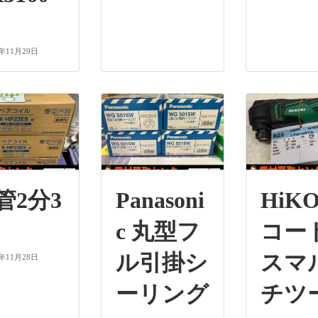
3年11月29日
管2分3
Panasoni
HiKO
c 丸型フ
コー
ル引掛シ
スマ
3年11月28日
ーリング
チツ