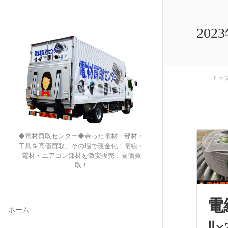
202
トッ
◆電材買取センター◆余った電材・部材・
工具を高価買取、その場で現金化！電線・
電材・エアコン部材を激安販売！高価買
取！
電線
ホーム