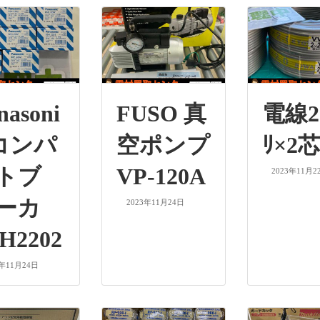
nasoni
FUSO 真
電線2.
 コンパ
空ポンプ
ﾘ×2
トブ
VP-120A
2023年11月2
ーカ
2023年11月24日
H2202
3年11月24日