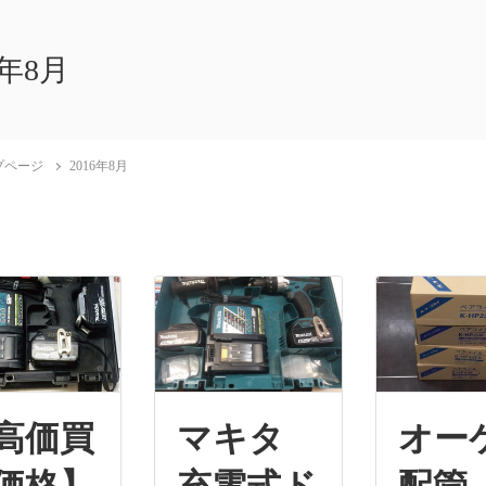
6年8月
プページ
2016年8月
高価買
マキタ
オー