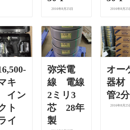
2016年8月25日
2016年8月25
6,500-
弥栄電
オー
マキ
線 電線
器材
 イン
2ミリ3
管2分
クト
芯 28年
2016年8月25
ライ
製