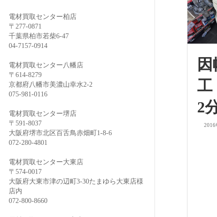
電材買取センター柏店
〒277-0871
千葉県柏市若柴6-47
04-7157-0914
因
電材買取センター八幡店
〒614-8279
工
京都府八幡市美濃山幸水2-2
075-981-0116
2
電材買取センター堺店
〒591-8037
201
大阪府堺市北区百舌鳥赤畑町1-8-6
072-280-4801
電材買取センター大東店
〒574-0017
大阪府大東市津の辺町3-30たまゆら大東店様
店内
072-800-8660