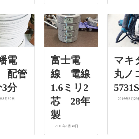
幡電
富士電
マ
 配管
線 電線
丸
分3分
1.6ミリ2
5731
芯 28年
6年8月30日
2016年8月29
製
2016年8月30日