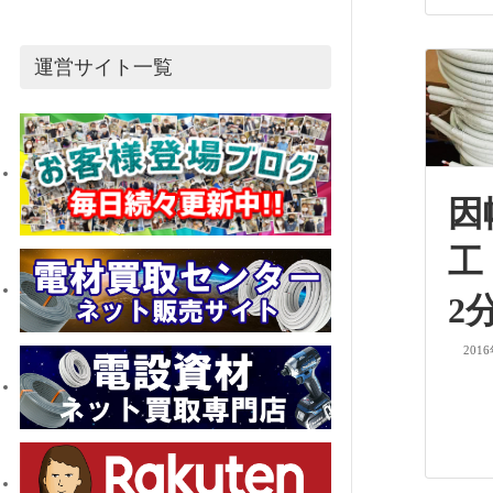
運営サイト一覧
因
工
2
201