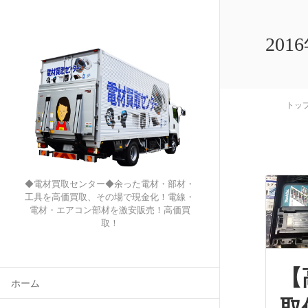
201
トッ
◆電材買取センター◆余った電材・部材・
工具を高価買取、その場で現金化！電線・
電材・エアコン部材を激安販売！高価買
取！
【
ホーム