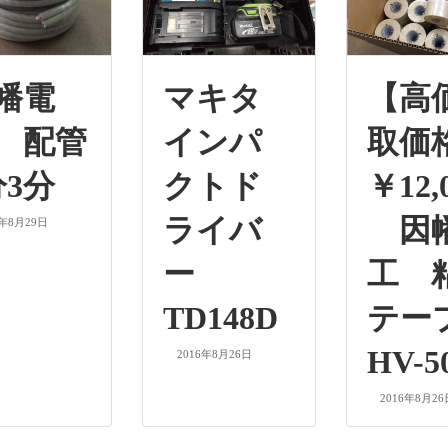
幡電
マキタ
【高
 配管
インパ
取価
分3分
クトド
￥12,
ライバ
因
6年8月29日
ー
工 
TD148D
テ
HV-50
2016年8月26日
2016年8月26