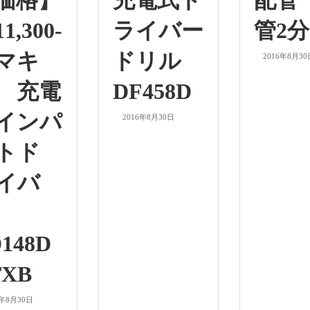
価格】
充電式ド
配管
1,300-
ライバー
管2分
マキ
ドリル
2016年8月30
 充電
DF458D
インパ
2016年8月30日
トド
イバ
ー
148D
TXB
6年8月30日