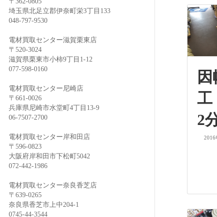
〒362-0805
埼玉県北足立郡伊奈町栄3丁目133
048-797-9530
電材買取センター滋賀栗東店
〒520-3024
滋賀県栗東市小柿9丁目1-12
077-598-0160
因
電材買取センター尼崎店
工
〒661-0026
兵庫県尼崎市水堂町4丁目13-9
2
06-7507-2700
電材買取センター岸和田店
201
〒596-0823
大阪府岸和田市下松町5042
072-442-1986
電材買取センター奈良香芝店
〒639-0265
奈良県香芝市上中204-1
0745-44-3544