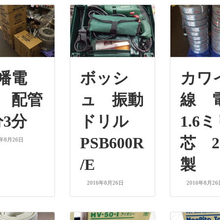
幡電
ボッシ
カワ
 配管
ュ 振動
線 
分3分
ドリル
1.6ミ
PSB600R
芯 2
6年8月26日
/E
製
2016年8月26日
2016年8月26