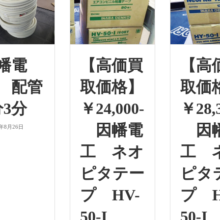
幡電
【高価買
【高
 配管
取価格】
取価
分3分
￥24,000-
￥28,
因幡電
因
6年8月26日
工 ネオ
工 
ピタテー
ピタ
プ HV-
プ H
50-I
50-I