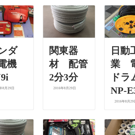
ホンダ
関東器
日動
発電機
材 配管
業 
9i
2分3分
ド
NP-E
6年8月29日
2016年8月29日
2016年8月29