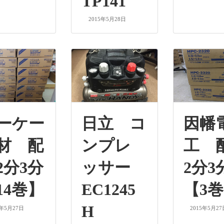
TP141
2015年5月28日
ーケー
日立 コ
因幡
材 配
ンプレ
工 
2分3分
ッサー
2分3
14巻】
EC1245
【3
H
5年5月27日
2015年5月27