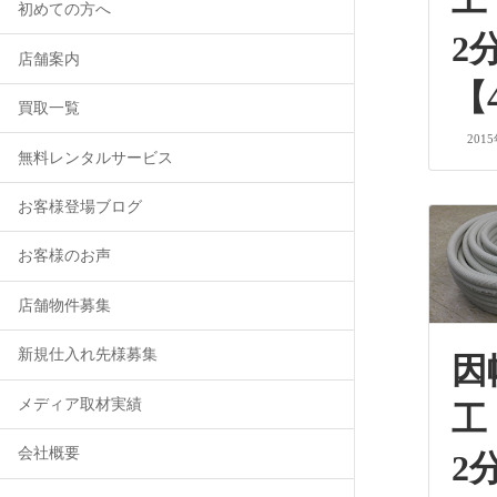
工
初めての方へ
2
店舗案内
【
買取一覧
201
無料レンタルサービス
お客様登場ブログ
お客様のお声
店舗物件募集
新規仕入れ先様募集
因
メディア取材実績
工
会社概要
2