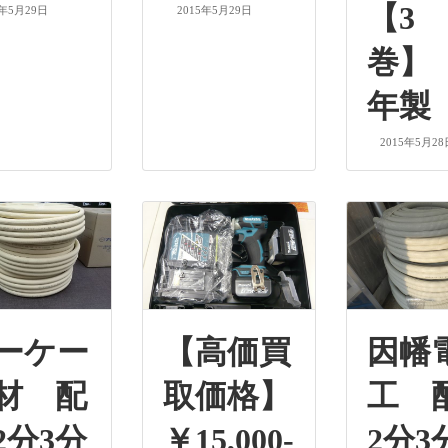
【3
5年5月29日
2015年5月29日
巻】 
年製
2015年5月28
ーケー
【高価買
因幡
材 配
取価格】
工 
2分3分
￥15,000-
2分3