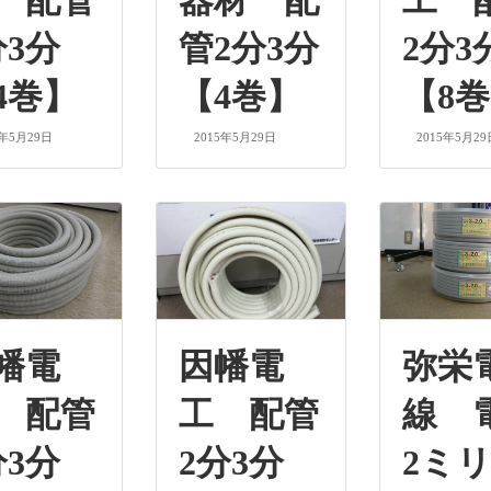
 配管
器材 配
工 
分3分
管2分3分
2分3
4巻】
【4巻】
【8
5年5月29日
2015年5月29日
2015年5月29
幡電
因幡電
弥栄
 配管
工 配管
線 
分3分
2分3分
2ミリ