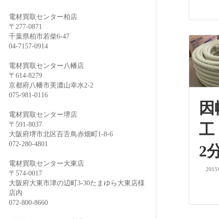
電材買取センター柏店
〒277-0871
千葉県柏市若柴6-47
04-7157-0914
電材買取センター八幡店
〒614-8279
京都府八幡市美濃山幸水2-2
075-981-0116
因
電材買取センター堺店
〒591-8037
工
大阪府堺市北区百舌鳥赤畑町1-8-6
072-280-4801
2
電材買取センター大東店
201
〒574-0017
大阪府大東市津の辺町3-30たまゆら大東店様
店内
072-800-8660