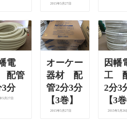
2015年5月27日
幡電
オーケー
因幡
 配管
器材 配
工 
分3分
管2分3分
2分3
【3巻】
【3
5年5月27日
2015年5月27日
2015年5月26