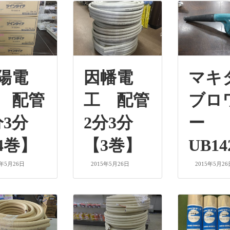
陽電
因幡電
マ
 配管
工 配管
ブロ
分3分
2分3分
ー
4巻】
【3巻】
UB14
5年5月26日
2015年5月26日
2015年5月26