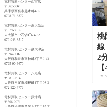
電材買取センター西宮店
〒662-0864
兵庫県西宮市越水町4-17
0798-71-8377
電材買取センター東大阪店
〒579-8014
桃
東大阪市中石切町6-4-33
072-943-3517
線
電材買取センター泉大津店
〒594-0082
2
大阪府和泉市富秋町3丁目2-43
0725-90-6670
【
電材買取センター八尾店
201
〒581-0814
大阪府八尾市楠根町4丁目26-3
072-920-7778
電材買取センター摂津店
〒566-0071
大阪府摂津市鳥飼上3丁目19-31