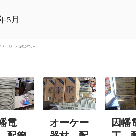
5年5月
プページ
2015年5月
幡電
オーケー
因幡