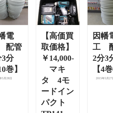
幡電
【高価買
因幡
 配管
取価格】
工 
分3分
￥14,000-
2分3
10巻】
マキ
【4
タ 4モ
5年5月28日
2015年5月27
ードイン
パクト