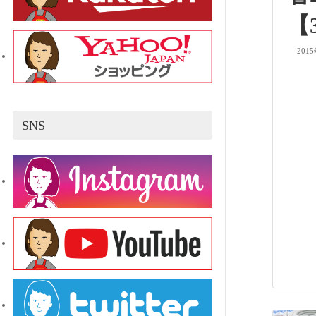
【
201
SNS