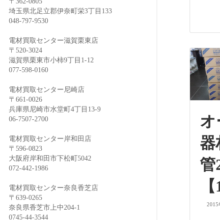
〒362-0805
埼玉県北足立郡伊奈町栄3丁目133
048-797-9530
電材買取センター滋賀栗東店
〒520-3024
滋賀県栗東市小柿9丁目1-12
077-598-0160
電材買取センター尼崎店
〒661-0026
兵庫県尼崎市水堂町4丁目13-9
オ
06-7507-2700
器
電材買取センター岸和田店
〒596-0823
大阪府岸和田市下松町5042
管
072-442-1986
【
電材買取センター奈良香芝店
〒639-0265
201
奈良県香芝市上中204-1
0745-44-3544