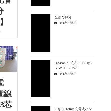
配管
分
配管2分4分
巻】
2026年8月5日
日
Panasonic ダブルコンセン
ト WTF1532WK
2026年8月5日
電
電線
3芯
マキタ 18mm充電式ハン