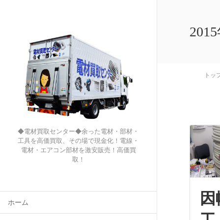
201
トッ
◆電材買取センター◆余った電材・部材・
工具を高価買取、その場で現金化！電線・
電材・エアコン部材を激安販売！高価買
取！
因
ホーム