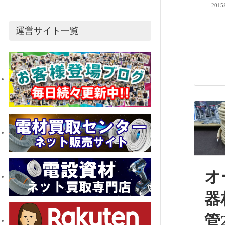
201
運営サイト一覧
オ
器
管