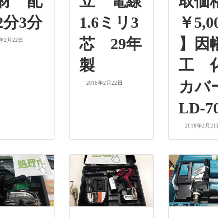
材 配
立 電線
取価
2分3分
1.6ミリ3
￥5,0
芯 29年
】因
8年2月22日
製
工 
カ
2018年2月22日
LD-70
2018年2月21