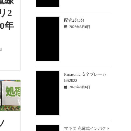
電線
リ2
配管2分3分
0年
2026年8月6日
日
Panasonic 安全ブレーカ
BS2022
2026年8月6日
ソ
マキタ 充電式インパクト