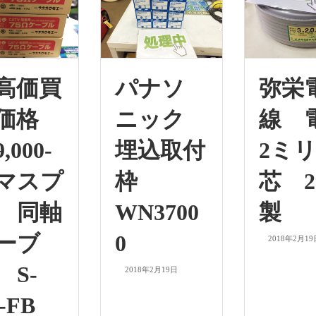
高価買
パナソ
弥栄
価格
ニック
線 
,000-
埋込取付
2ミリ
マスプ
枠
芯 2
 同軸
WN3700
製
ーブ
0
2018年2月19
 S-
2018年2月19日
-FB