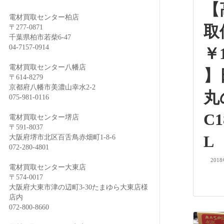
【
電材買取センター柏店
取
〒277-0871
千葉県柏市若柴6-47
04-7157-0914
￥1
電材買取センター八幡店
〒614-8279
京都府八幡市美濃山幸水2-2
075-981-0116
C1
電材買取センター堺店
〒591-8037
L
大阪府堺市北区百舌鳥赤畑町1-8-6
072-280-4801
201
電材買取センター大東店
〒574-0017
大阪府大東市津の辺町3-30たまゆら大東店様
店内
072-800-8660