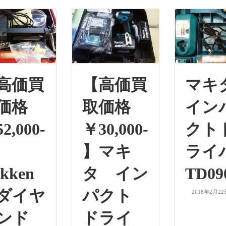
高価買
【高価買
マ
価格
取価格
イン
2,000-
￥30,000-
クト
】マキ
ラ
kken
タ イン
TD09
ダイヤ
パクト
2018年2月22
ンド
ドライ