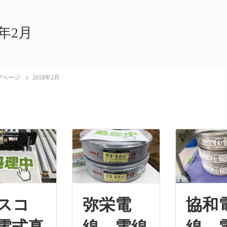
8年2月
プページ
2018年2月
タスコ
弥栄電
協和