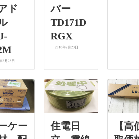
アド
バー
リル
TD171D
J-
RGX
2M
2018年2月23日
8年2月23日
ーケー
住電日
【高