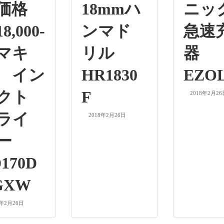
価格
18mmハ
ニ
8,000-
ンマド
急速
マキ
リル
器
 イン
HR1830
EZOL
クト
F
2018年2月26
ライ
2018年2月26日
バー
170D
GXW
8年2月26日