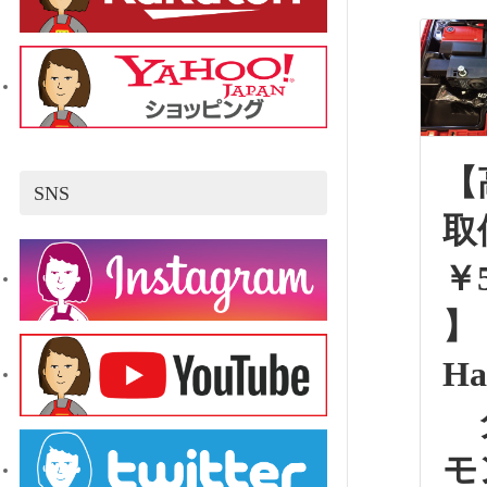
【
SNS
取
￥5
】
Ha
モ