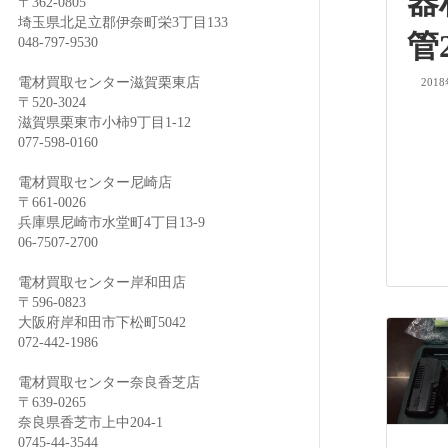
器
〒362-0805
埼玉県北足立郡伊奈町栄3丁目133
管
048-797-9530
電材買取センター滋賀栗東店
201
〒520-3024
滋賀県栗東市小柿9丁目1-12
077-598-0160
電材買取センター尼崎店
〒661-0026
兵庫県尼崎市水堂町4丁目13-9
06-7507-2700
電材買取センター岸和田店
〒596-0823
大阪府岸和田市下松町5042
072-442-1986
電材買取センター奈良香芝店
〒639-0265
奈良県香芝市上中204-1
0745-44-3544