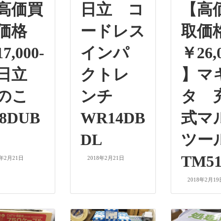
高価買
日立 コ
【高
価格
ードレス
取価
7,000-
インパ
￥26,
】日立
クトレ
】マ
丸のこ
ンチ
タ 
8DUB
WR14DB
式マ
DL
ツ
TM5
8年2月21日
2018年2月21日
2018年2月19