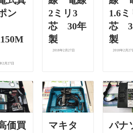
電式真
線 電線
線 
ポン
2ミリ3
1.6ミ
プ
芯 30年
芯 3
150M
製
製
2018年2月27日
2018年2月27
8年2月27日
高価買
マキタ
パナ