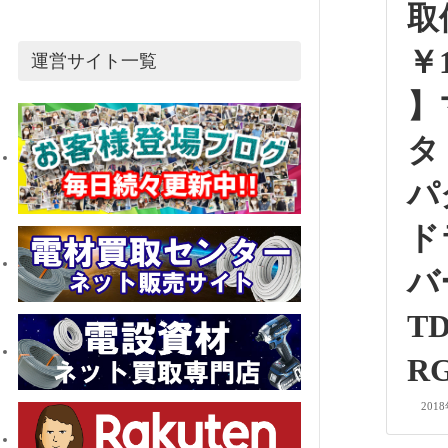
取
￥1
運営サイト一覧
】
タ
パ
ド
TD
R
201