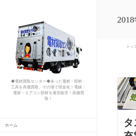
201
トッ
◆電材買取センター◆余った電材・部材・
工具を高価買取、その場で現金化！電線・
電材・エアコン部材を激安販売！高価買
取！
ホーム