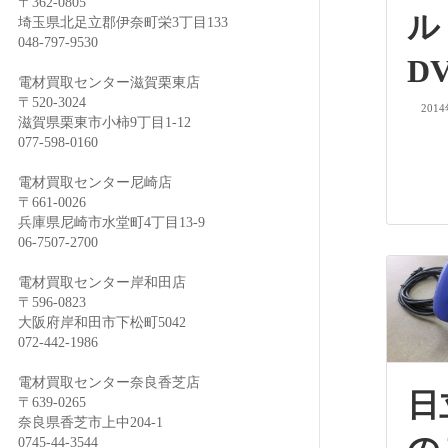
〒362-0805
埼玉県北足立郡伊奈町栄3丁目133
048-797-9530
DV
電材買取センター滋賀栗東店
〒520-3024
201
滋賀県栗東市小柿9丁目1-12
077-598-0160
電材買取センター尼崎店
〒661-0026
兵庫県尼崎市水堂町4丁目13-9
06-7507-2700
電材買取センター岸和田店
〒596-0823
大阪府岸和田市下松町5042
072-442-1986
電材買取センター奈良香芝店
日
〒639-0265
奈良県香芝市上中204-1
0745-44-3544