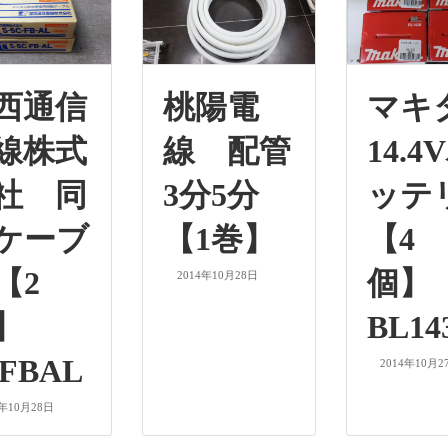
西通信
桃陽電
マ
線株式
線 配管
14.4
社 同
3分5分
ッテ
ケーブ
【1巻】
【4
【2
個
2014年10月28日
巻】
BL14
CFBAL
2014年10月2
4年10月28日