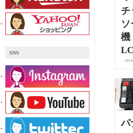
チ
ソ
LC
SNS
201
パ