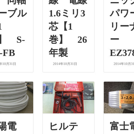
 同軸
線 電線
ニ
ーブル
1.6ミリ3
パワ
1
芯【1
リー
】 S-
巻】 26
ー
-FB
年製
EZ37
4年10月31日
2014年10月31日
2014年10月3
陽電
ヒルテ
富士