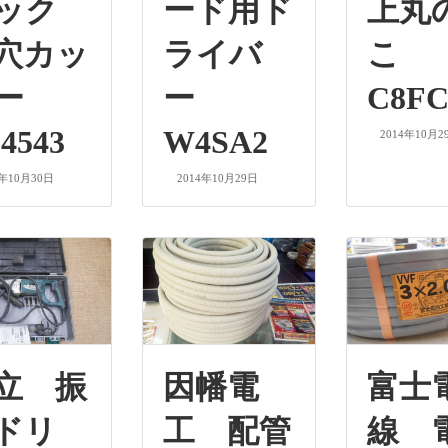
ニック
ード用ド
上丸
穴カッ
ライバ
こ
ター
ー
C8F
4543
W4SA2
2014年10月2
4年10月30日
2014年10月29日
立 振
因幡電
富士
ドリ
工 配管
線 