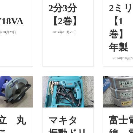
ル
2分3分
2ミリ
18VA
【2巻】
【1
巻】 
4年10月29日
2014年10月29日
年製
2014年10月2
立 丸
マキタ
富士