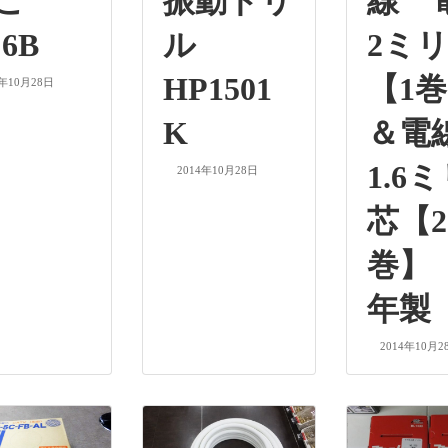
のこ
振動ドリ
線 
6B
ル
2ミリ
HP1501
【1
4年10月28日
K
＆電
1.6ミ
2014年10月28日
芯【2
巻】 
年製
2014年10月2