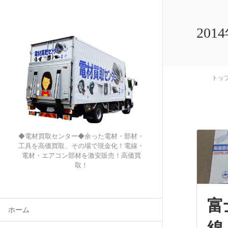
201
トッ
◆電材買取センター◆余った電材・部材・
工具を高価買取、その場で現金化！電線・
電材・エアコン部材を激安販売！高価買
取！
富
ホーム