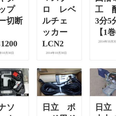
ップ
ロ レベ
工 
ー切断
ルチェ
3分5
機
ッカー
【1
1200
LCN2
2014年10月3
4年10月30日
2014年10月30日
ナソ
日立 ボ
日立