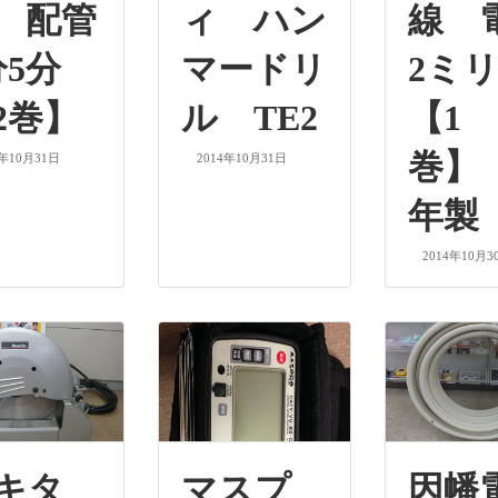
 配管
ィ ハン
線 
分5分
マードリ
2ミリ
2巻】
ル TE2
【1
巻】 
4年10月31日
2014年10月31日
年製
2014年10月3
マキタ
マスプ
因幡