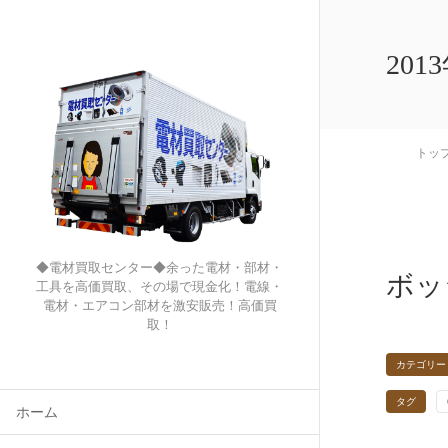
201
トッ
◆電材買取センター◆余った電材・部材・
ボッ
工具を高価買取、その場で現金化！電線・
電材・エアコン部材を激安販売！高価買
取！
カテゴリー
タグ
ホーム