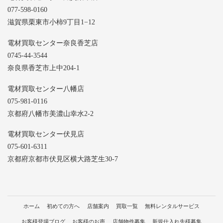
077-598-0160
滋賀県栗東市小柿9丁目1−12
電材買取センター奈良香芝店
0745-44-3544
奈良県香芝市上中204-1
電材買取センター八幡店
075-981-0116
京都府八幡市美濃山幸水2-2
電材買取センター伏見店
075-601-6311
京都府京都市伏見区横大路芝生30-7
ホーム
初めての方へ
店舗案内
買取一覧
無料レンタルサービス
お客様登場ブログ
お客様のお声
店舗物件募集
新規仕入れ先様募集