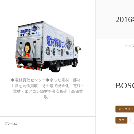
201
トッ
◆電材買取センター◆余った電材・部材・
BOS
工具を高価買取、その場で現金化！電線・
電材・エアコン部材を激安販売！高価買
取！
カテゴリー
タグ
ホーム