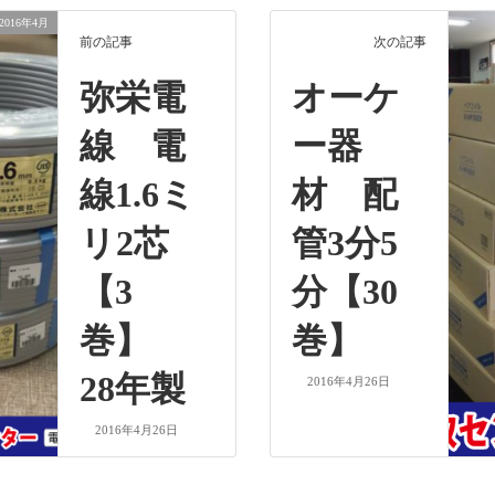
2016年4月
前の記事
次の記事
弥栄電
オーケ
線 電
ー器
線1.6ミ
材 配
リ2芯
管3分5
【3
分【30
巻】
巻】
28年製
2016年4月26日
2016年4月26日