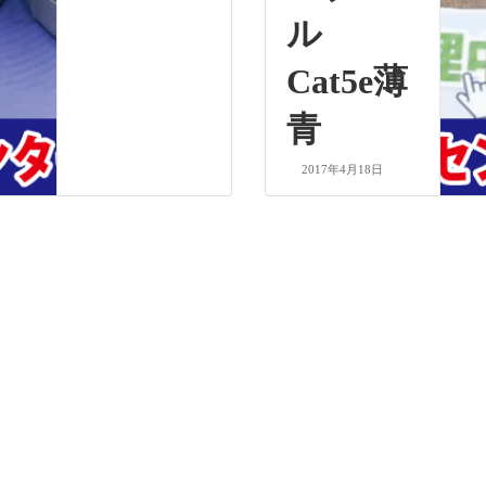
ル
Cat5e薄
青
2017年4月18日