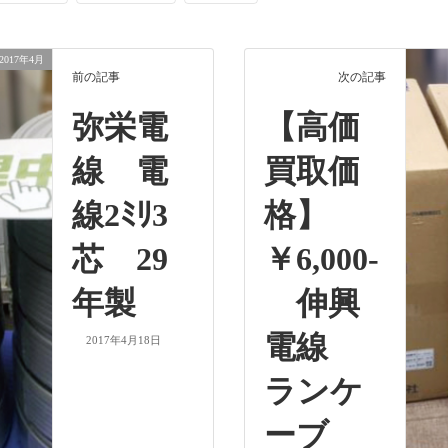
2017年4月
前の記事
次の記事
弥栄電
【高価
線 電
買取価
線2ﾐﾘ3
格】
芯 29
￥6,000-
年製
伸興
電線
2017年4月18日
ランケ
ーブ