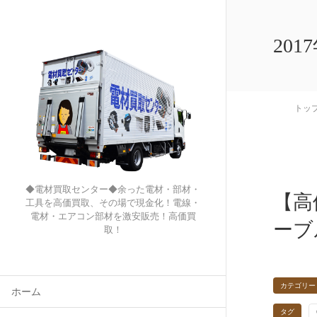
201
トッ
◆電材買取センター◆余った電材・部材・
【高
工具を高価買取、その場で現金化！電線・
電材・エアコン部材を激安販売！高価買
ーブ
取！
カテゴリー
ホーム
タグ