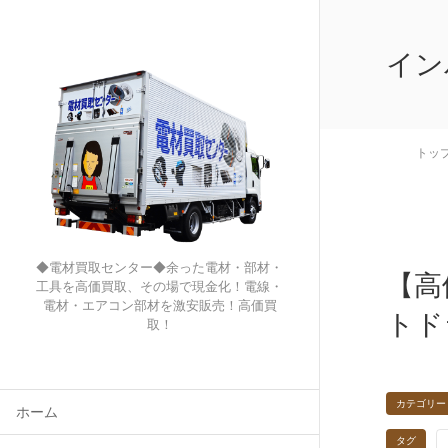
イン
トッ
◆電材買取センター◆余った電材・部材・
【高
工具を高価買取、その場で現金化！電線・
電材・エアコン部材を激安販売！高価買
トド
取！
カテゴリー
ホーム
タグ