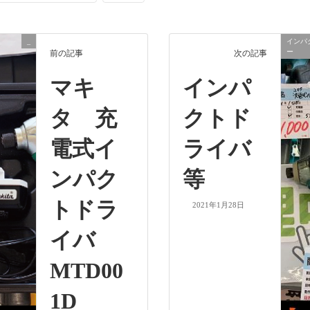
_
インパ
ー
前の記事
次の記事
マキ
インパ
タ 充
クトド
電式イ
ライバ
ンパク
等
トドラ
2021年1月28日
イバ
MTD00
1D