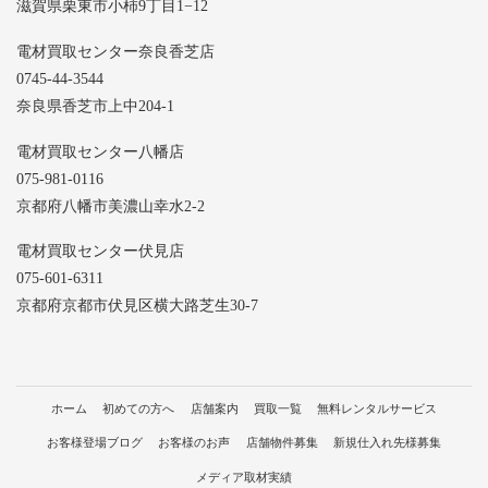
滋賀県栗東市小柿9丁目1−12
電材買取センター奈良香芝店
0745-44-3544
奈良県香芝市上中204-1
電材買取センター八幡店
075-981-0116
京都府八幡市美濃山幸水2-2
電材買取センター伏見店
075-601-6311
京都府京都市伏見区横大路芝生30-7
ホーム
初めての方へ
店舗案内
買取一覧
無料レンタルサービス
お客様登場ブログ
お客様のお声
店舗物件募集
新規仕入れ先様募集
メディア取材実績