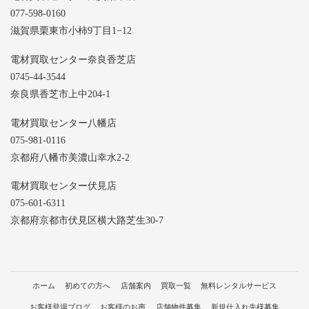
077-598-0160
滋賀県栗東市小柿9丁目1−12
電材買取センター奈良香芝店
0745-44-3544
奈良県香芝市上中204-1
電材買取センター八幡店
075-981-0116
京都府八幡市美濃山幸水2-2
電材買取センター伏見店
075-601-6311
京都府京都市伏見区横大路芝生30-7
ホーム
初めての方へ
店舗案内
買取一覧
無料レンタルサービス
お客様登場ブログ
お客様のお声
店舗物件募集
新規仕入れ先様募集