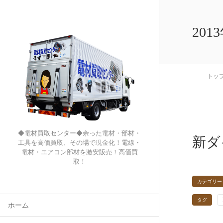
201
トッ
◆電材買取センター◆余った電材・部材・
新ダ
工具を高価買取、その場で現金化！電線・
電材・エアコン部材を激安販売！高価買
取！
カテゴリー
タグ
ホーム