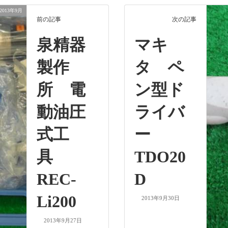
2013年9月
前の記事
次の記事
泉精器
マキ
製作
タ ペ
所 電
ン型ド
動油圧
ライバ
式工
ー
具
TDO20
REC-
D
Li200
2013年9月30日
2013年9月27日