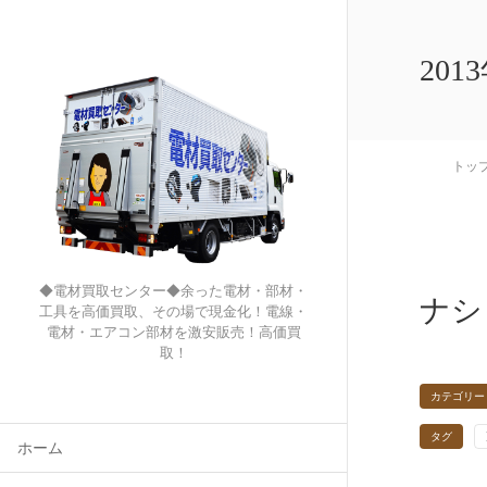
201
トッ
◆電材買取センター◆余った電材・部材・
ナシ
工具を高価買取、その場で現金化！電線・
電材・エアコン部材を激安販売！高価買
取！
カテゴリー
タグ
ホーム