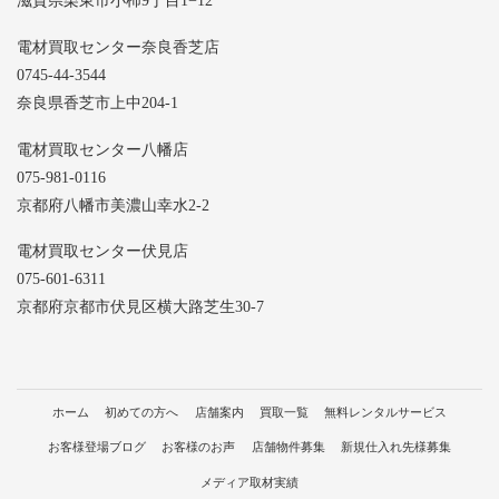
滋賀県栗東市小柿9丁目1−12
電材買取センター奈良香芝店
0745-44-3544
奈良県香芝市上中204-1
電材買取センター八幡店
075-981-0116
京都府八幡市美濃山幸水2-2
電材買取センター伏見店
075-601-6311
京都府京都市伏見区横大路芝生30-7
ホーム
初めての方へ
店舗案内
買取一覧
無料レンタルサービス
お客様登場ブログ
お客様のお声
店舗物件募集
新規仕入れ先様募集
メディア取材実績