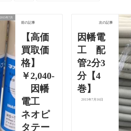
2015年7月
前の記事
次の記事
【高価
因幡電
買取価
工 配
格】
管2分3
￥2,040-
分【4
因幡
巻】
電工
2015年7月16日
ネオピ
タテー