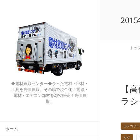
201
トッ
◆電材買取センター◆余った電材・部材・
【高
工具を高価買取、その場で現金化！電線・
電材・エアコン部材を激安販売！高価買
ラシ
取！
カテゴリー
ホーム
タグ