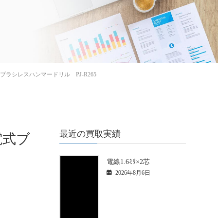
式ブラシレスハンマードリル PJ-R265
最近の買取実績
電式ブ
電線1.6ﾐﾘ×2芯
2026年8月6日