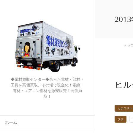
201
トッ
◆電材買取センター◆余った電材・部材・
ヒル
工具を高価買取、その場で現金化！電線・
電材・エアコン部材を激安販売！高価買
取！
カテゴリー
タグ
ホーム