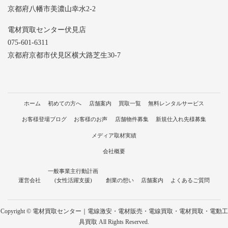
京都府八幡市美濃山幸水2-2
電材買取センター伏見店
075-601-6311
京都府京都市伏見区横大路芝生30-7
ホーム
初めての方へ
店舗案内
買取一覧
無料レンタルサービス
お客様登場ブログ
お客様のお声
店舗物件募集
新規仕入れ先様募集
メディア取材実績
会社概要
一般事業主行動計画
運営会社
(女性活躍支援)
創業の想い
店舗案内
よくあるご質問
Copyright © 電材買取センター｜電線激安・電材販売・電線買取・電材買取・電動工
具買取 All Rights Reserved.