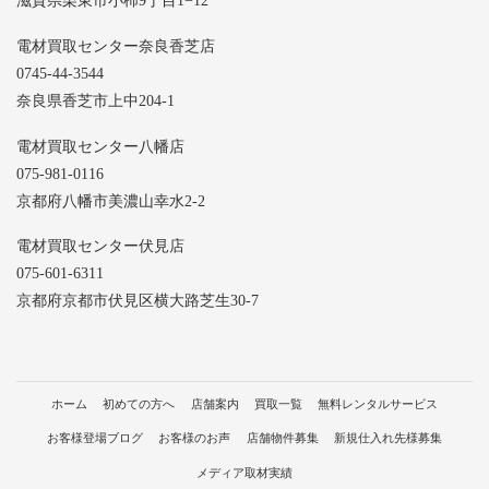
滋賀県栗東市小柿9丁目1−12
電材買取センター奈良香芝店
0745-44-3544
奈良県香芝市上中204-1
電材買取センター八幡店
075-981-0116
京都府八幡市美濃山幸水2-2
電材買取センター伏見店
075-601-6311
京都府京都市伏見区横大路芝生30-7
ホーム
初めての方へ
店舗案内
買取一覧
無料レンタルサービス
お客様登場ブログ
お客様のお声
店舗物件募集
新規仕入れ先様募集
メディア取材実績