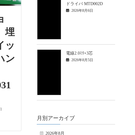
ドライバ MTD002D
2026年8月6日
ョ
 埋
イッ
電線2.0ﾐﾘ×3芯
ハン
2026年8月5日
ル
31
日
月別アーカイブ
2026年8月