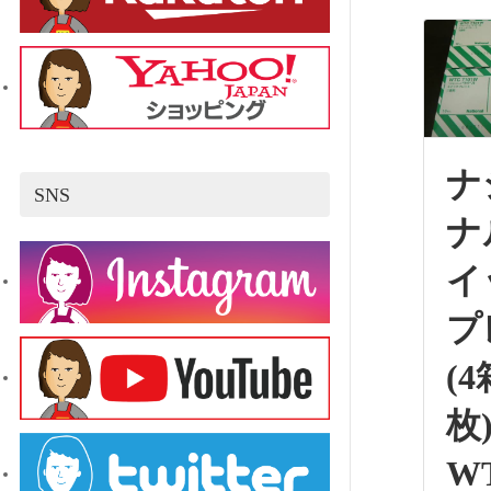
ナ
SNS
ナ
イ
プ
(4
枚
W