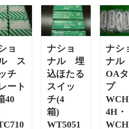
ショ
ナショ
ナシ
ル ス
ナル 埋
ナ
ッチ
込ほたる
OA
レート
スイッ
プ
箱40
チ(4
WCH
)
箱)
4H・
TC710
WT5051
WCH