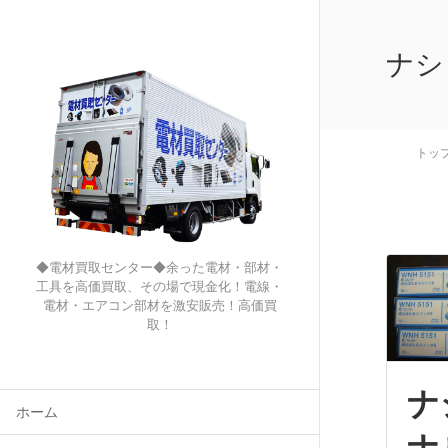
ナシ
トッ
◆電材買取センター◆余った電材・部材・
工具を高価買取、その場で現金化！電線・
電材・エアコン部材を激安販売！高価買
取！
ナ
ホーム