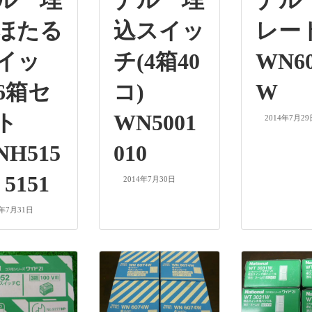
ル 埋
ナル 埋
ナル
ほたる
込スイッ
レ
イッ
チ(4箱40
WN60
6箱セ
コ)
W
ット
WN5001
2014年7月29
NH515
010
5151
2014年7月30日
4年7月31日