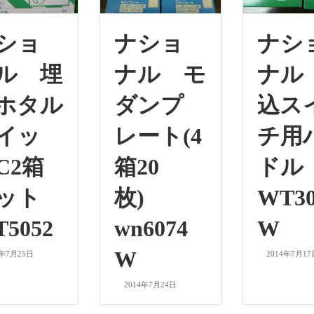
ショ
ナショ
ナシ
ル 埋
ナル モ
ナル
ホタル
ダンプ
込ス
イッ
レート(4
チ用
C2箱
箱20
ド
セット
枚)
WT30
5052
wn6074
W
W
4年7月25日
2014年7月17
2014年7月24日