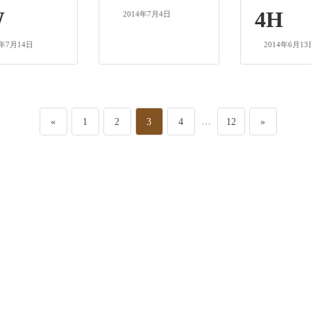
W
4H
2014年7月4日
4年7月14日
2014年6月13
ペ
ペ
ペ
ペ
…
ペ
«
1
2
3
4
12
»
ー
ー
ー
ー
ー
ジ
ジ
ジ
ジ
ジ