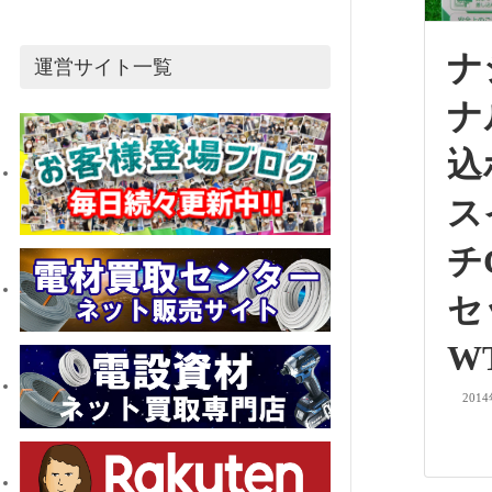
ナ
運営サイト一覧
ナ
込
ス
チ
WT
201