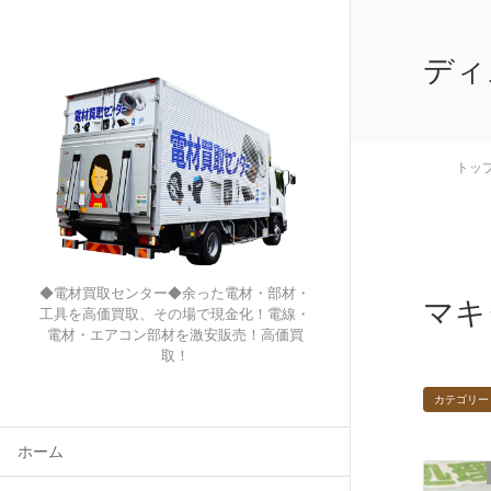
ディ
トッ
◆電材買取センター◆余った電材・部材・
マキ
工具を高価買取、その場で現金化！電線・
電材・エアコン部材を激安販売！高価買
取！
カテゴリー
ホーム