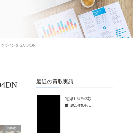
グラインダ GA404DN
最近の買取実績
4DN
電線1.6ﾐﾘ×2芯
2026年8月6日
因幡電工