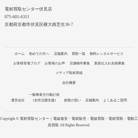
電材買取センター伏見店
075-601-6311
京都府京都市伏見区横大路芝生30-7
ホーム
初めての方へ
店舗案内
買取一覧
無料レンタルサービス
お客様登場ブログ
お客様のお声
店舗物件募集
新規仕入れ先様募集
メディア取材実績
会社概要
一般事業主行動計画
運営会社
(女性活躍支援)
創業の想い
店舗案内
よくあるご質問
Copyright © 電材買取センター｜電線激安・電材販売・電線買取・電材買取・電動工
具買取 All Rights Reserved.