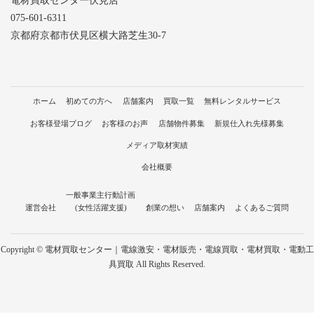
電材買取センター伏見店
075-601-6311
京都府京都市伏見区横大路芝生30-7
ホーム
初めての方へ
店舗案内
買取一覧
無料レンタルサービス
お客様登場ブログ
お客様のお声
店舗物件募集
新規仕入れ先様募集
メディア取材実績
会社概要
一般事業主行動計画
運営会社
(女性活躍支援)
創業の想い
店舗案内
よくあるご質問
Copyright © 電材買取センター｜電線激安・電材販売・電線買取・電材買取・電動工
具買取 All Rights Reserved.