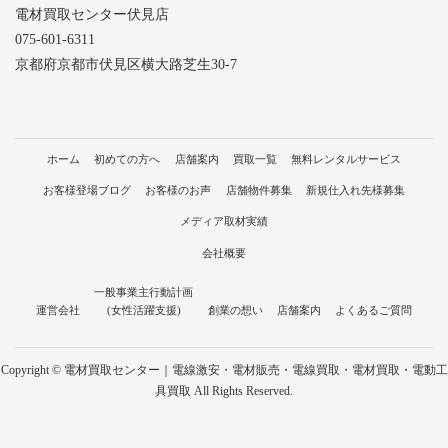
電材買取センター伏見店
075-601-6311
京都府京都市伏見区横大路芝生30-7
ホーム
初めての方へ
店舗案内
買取一覧
無料レンタルサービス
お客様登場ブログ
お客様のお声
店舗物件募集
新規仕入れ先様募集
メディア取材実績
会社概要
一般事業主行動計画
運営会社
(女性活躍支援)
創業の想い
店舗案内
よくあるご質問
Copyright © 電材買取センター｜電線激安・電材販売・電線買取・電材買取・電動工
具買取 All Rights Reserved.