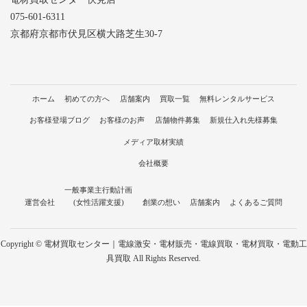
075-601-6311
京都府京都市伏見区横大路芝生30-7
ホーム
初めての方へ
店舗案内
買取一覧
無料レンタルサービス
お客様登場ブログ
お客様のお声
店舗物件募集
新規仕入れ先様募集
メディア取材実績
会社概要
一般事業主行動計画
運営会社
(女性活躍支援)
創業の想い
店舗案内
よくあるご質問
Copyright © 電材買取センター｜電線激安・電材販売・電線買取・電材買取・電動工
具買取 All Rights Reserved.