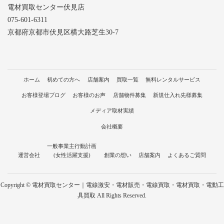
電材買取センター伏見店
075-601-6311
京都府京都市伏見区横大路芝生30-7
ホーム
初めての方へ
店舗案内
買取一覧
無料レンタルサービス
お客様登場ブログ
お客様のお声
店舗物件募集
新規仕入れ先様募集
メディア取材実績
会社概要
一般事業主行動計画
運営会社
(女性活躍支援)
創業の想い
店舗案内
よくあるご質問
Copyright © 電材買取センター｜電線激安・電材販売・電線買取・電材買取・電動工
具買取 All Rights Reserved.