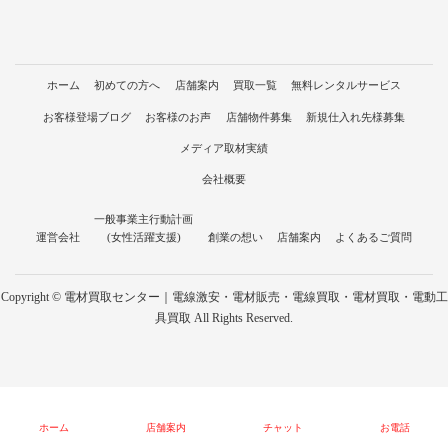
ホーム
初めての方へ
店舗案内
買取一覧
無料レンタルサービス
お客様登場ブログ
お客様のお声
店舗物件募集
新規仕入れ先様募集
メディア取材実績
会社概要
一般事業主行動計画
運営会社
(女性活躍支援)
創業の想い
店舗案内
よくあるご質問
Copyright © 電材買取センター｜電線激安・電材販売・電線買取・電材買取・電動工
具買取 All Rights Reserved.
ホーム
店舗案内
チャット
お電話