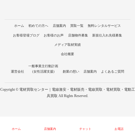
ホーム
初めての方へ
店舗案内
買取一覧
無料レンタルサービス
お客様登場ブログ
お客様のお声
店舗物件募集
新規仕入れ先様募集
メディア取材実績
会社概要
一般事業主行動計画
運営会社
(女性活躍支援)
創業の想い
店舗案内
よくあるご質問
Copyright © 電材買取センター｜電線激安・電材販売・電線買取・電材買取・電動工
具買取 All Rights Reserved.
ホーム
店舗案内
チャット
お電話