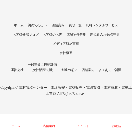
ホーム
初めての方へ
店舗案内
買取一覧
無料レンタルサービス
お客様登場ブログ
お客様のお声
店舗物件募集
新規仕入れ先様募集
メディア取材実績
会社概要
一般事業主行動計画
運営会社
(女性活躍支援)
創業の想い
店舗案内
よくあるご質問
Copyright © 電材買取センター｜電線激安・電材販売・電線買取・電材買取・電動工
具買取 All Rights Reserved.
ホーム
店舗案内
チャット
お電話