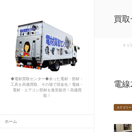
買取
トッ
◆電材買取センター◆余った電材・部材・
電線2
工具を高価買取、その場で現金化！電線・
電材・エアコン部材を激安販売！高価買
取！
カテゴリー
ホーム