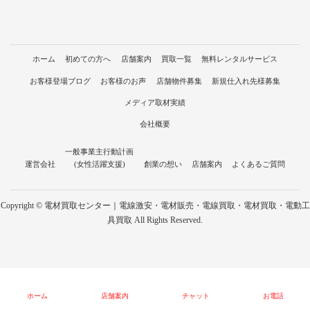
ホーム
初めての方へ
店舗案内
買取一覧
無料レンタルサービス
お客様登場ブログ
お客様のお声
店舗物件募集
新規仕入れ先様募集
メディア取材実績
会社概要
一般事業主行動計画
運営会社
(女性活躍支援)
創業の想い
店舗案内
よくあるご質問
Copyright © 電材買取センター｜電線激安・電材販売・電線買取・電材買取・電動工
具買取 All Rights Reserved.
ホーム
店舗案内
チャット
お電話