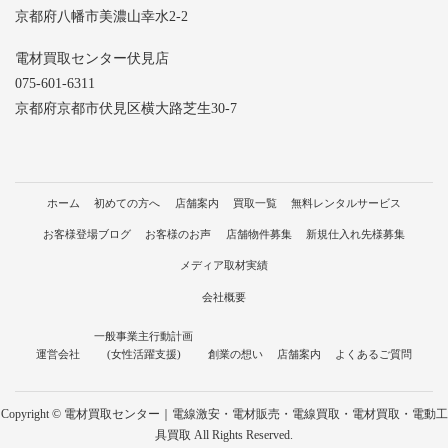
京都府八幡市美濃山幸水2-2
電材買取センター伏見店
075-601-6311
京都府京都市伏見区横大路芝生30-7
ホーム
初めての方へ
店舗案内
買取一覧
無料レンタルサービス
お客様登場ブログ
お客様のお声
店舗物件募集
新規仕入れ先様募集
メディア取材実績
会社概要
一般事業主行動計画
運営会社
(女性活躍支援)
創業の想い
店舗案内
よくあるご質問
Copyright © 電材買取センター｜電線激安・電材販売・電線買取・電材買取・電動工
具買取 All Rights Reserved.