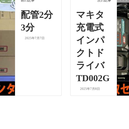
前の記事
次の記事
配管2分
マキタ
3分
充電式
インパ
2025年7月7日
クトド
ライバ
TD002G
2025年7月8日