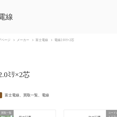
電線
プページ
メーカー
富士電線
電線2.0ﾐﾘ×2芯
.0ﾐﾘ×2芯
、
、
富士電線
買取一覧
電線
買取一覧
コード
トドラ