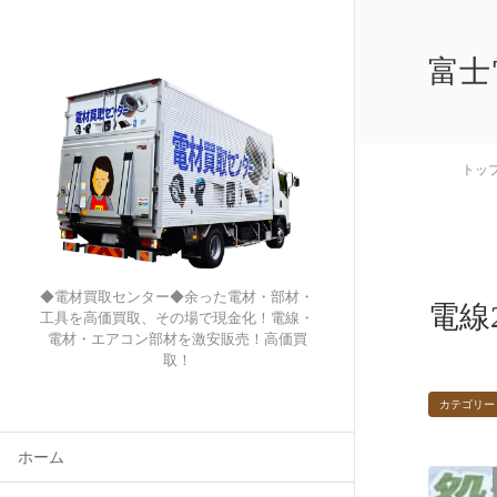
富士
トッ
◆電材買取センター◆余った電材・部材・
電線2
工具を高価買取、その場で現金化！電線・
電材・エアコン部材を激安販売！高価買
取！
カテゴリー
ホーム