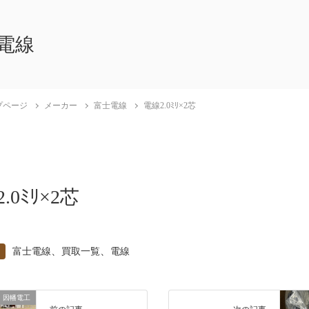
電線
プページ
メーカー
富士電線
電線2.0ﾐﾘ×2芯
.0ﾐﾘ×2芯
、
、
富士電線
買取一覧
電線
因幡電工