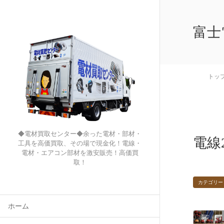
富士
トッ
◆電材買取センター◆余った電材・部材・
電線2
工具を高価買取、その場で現金化！電線・
電材・エアコン部材を激安販売！高価買
取！
カテゴリー
ホーム