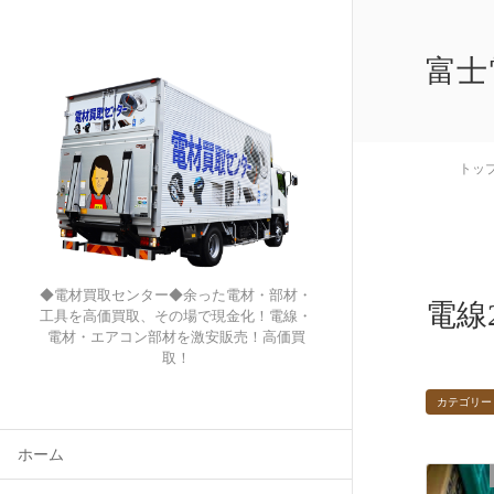
富士
トッ
◆電材買取センター◆余った電材・部材・
電線2
工具を高価買取、その場で現金化！電線・
電材・エアコン部材を激安販売！高価買
取！
カテゴリー
ホーム