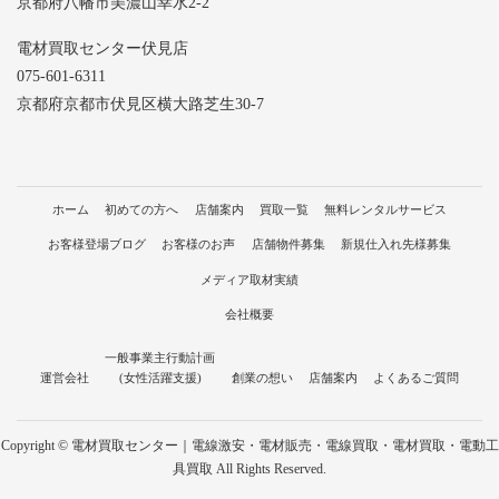
京都府八幡市美濃山幸水2-2
電材買取センター伏見店
075-601-6311
京都府京都市伏見区横大路芝生30-7
ホーム
初めての方へ
店舗案内
買取一覧
無料レンタルサービス
お客様登場ブログ
お客様のお声
店舗物件募集
新規仕入れ先様募集
メディア取材実績
会社概要
一般事業主行動計画
運営会社
(女性活躍支援)
創業の想い
店舗案内
よくあるご質問
Copyright © 電材買取センター｜電線激安・電材販売・電線買取・電材買取・電動工
具買取 All Rights Reserved.