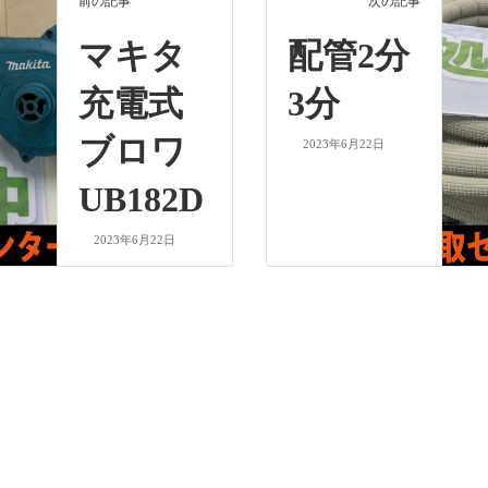
前の記事
次の記事
マキタ
配管2分
充電式
3分
ブロワ
2023年6月22日
UB182D
2023年6月22日