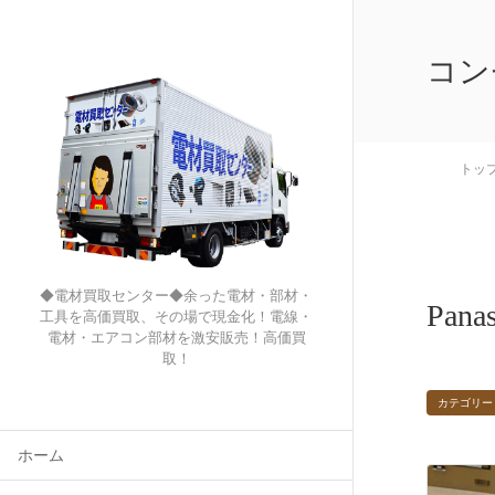
コン
トッ
◆電材買取センター◆余った電材・部材・
Pan
工具を高価買取、その場で現金化！電線・
電材・エアコン部材を激安販売！高価買
取！
カテゴリー
ホーム