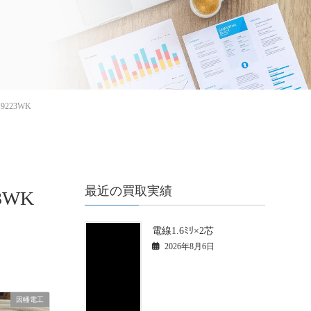
9223WK
最近の買取実績
3WK
電線1.6ﾐﾘ×2芯
2026年8月6日
因幡電工