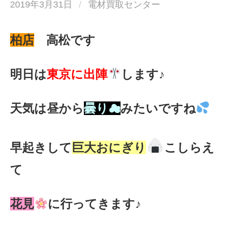
2019年3月31日
/
電材買取センター
柏店
高松です
明日は
東京に出陣
します♪
天気は昼から
曇り☁
みたいですね
早起きして
巨大おにぎり
こしらえ
て
花見
に行ってきます♪