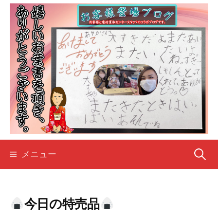
コ
ン
テ
ン
ツ
へ
ス
キ
ッ
プ
検
メニュー
索:
今日の特売品