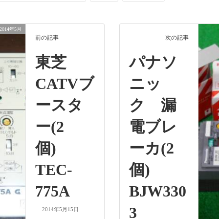
2014年5月
前の記事
次の記事
東芝
パナソ
CATVブ
ニッ
ースタ
ク 漏
ー(2
電ブレ
個)
ーカ(2
TEC-
個)
775A
BJW330
3
2014年5月15日