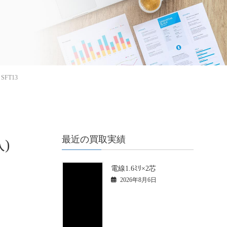
FT13
最近の買取実績
入)
電線1.6ﾐﾘ×2芯
2026年8月6日