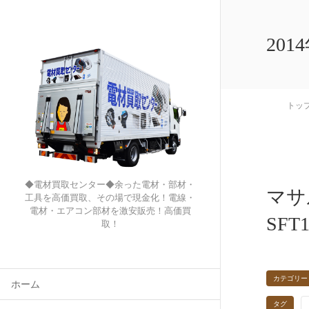
201
トッ
◆電材買取センター◆余った電材・部材・
マサ
工具を高価買取、その場で現金化！電線・
電材・エアコン部材を激安販売！高価買
SFT1
取！
カテゴリー
ホーム
タグ